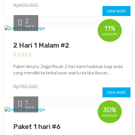
Rp560,000
Rp600,000
VIEW MORE
2
DAYS
11%
DISCOUNT
2 Hari 1 Malam #2
Paket Wisata Jogja Murah 2 Hari kami hadirkan bagi anda
yang memiliki keterbatasan waktu ketika liburan...
Rp665,000
Rp750,000
VIEW MORE
1
DAYS
30%
DISCOUNT
Paket 1 hari #6