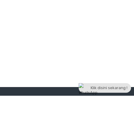
Klik disini sekarang !
Jogtrav Transport
Penyedia jasa layanan transportasi sewa mobil dan paket
wisata/paket tour terpercaya di Yogyakarta. Dengan semangat
mengenalkan destinasi eksotis di Yogyakarta secara luas, kami
selalu berupaya menghadirkan pelayanan yang terbaik,harga