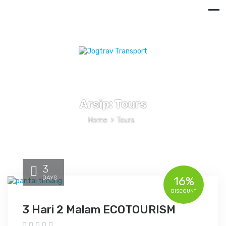
Arsip:
Tours
Home
>
Tours
3
DAYS
16%
DISCOUNT
3 Hari 2 Malam ECOTOURISM