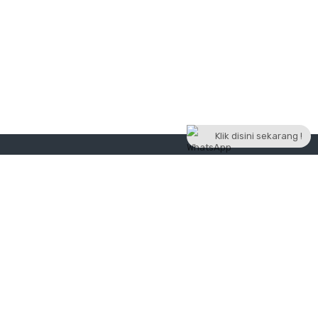
Klik disini sekarang !
Jogtrav Transport
Penyedia jasa layanan transportasi sewa mobil dan paket
wisata/paket tour terpercaya di Yogyakarta. Dengan semangat
mengenalkan destinasi eksotis di Yogyakarta secara luas, kami
selalu berupaya menghadirkan pelayanan yang terbaik,harga
terjangkau / kompetitif dan berkualitas.
Payment Partner